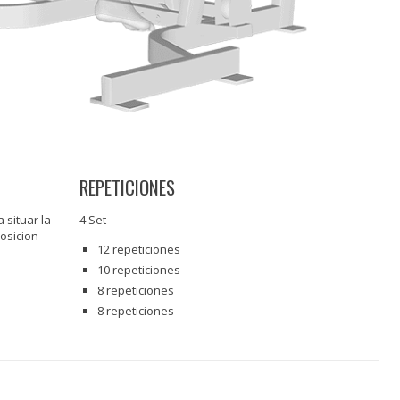
REPETICIONES
a situar la
4 Set
osicion
12 repeticiones
10 repeticiones
8 repeticiones
8 repeticiones