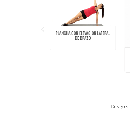
PLANCHA CON ELEVACION LATERAL
DE BRAZO
VER
HA LATERAL CODO
bdominales
VER
Designed 