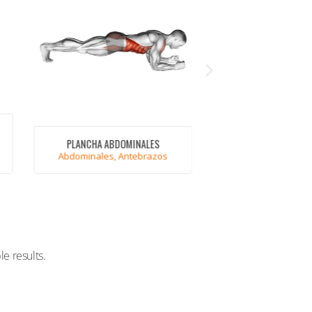
PLANCHA ABDOMINALES
FONDOS EN SILLA
Abdominales, Antebrazos
Triceps
VER
VER
e results.