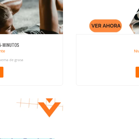
5-MINUTOS
nte
Ni
uema de grasa