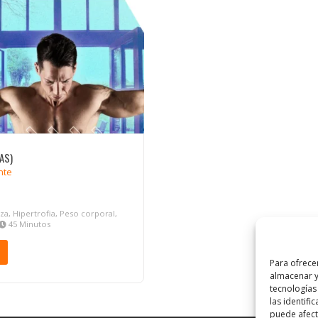
AS)
nte
, Hipertrofia, Peso corporal,
45 Minutos
Para ofrece
almacenar y
tecnologías
las identifi
puede afecta