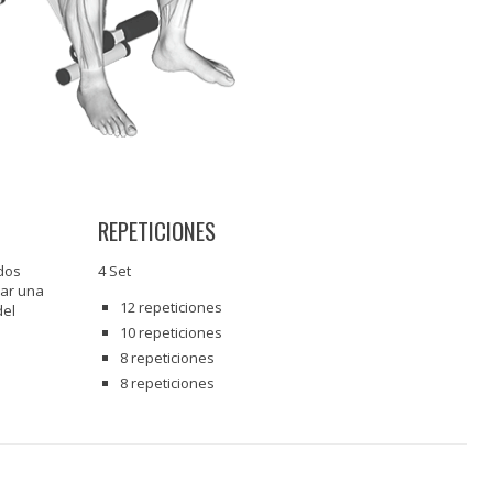
REPETICIONES
dos
4 Set
zar una
12 repeticiones
del
10 repeticiones
8 repeticiones
8 repeticiones