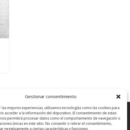
o
Este
os:
producto
e
tiene
 €
múltiples
variantes.
 €
Las
opciones
Gestionar consentimiento
se
pueden
elegir
r las mejores experiencias, utilizamos tecnologías como las cookies para
en
/o acceder a la información del dispositivo. El consentimiento de estas
la
 nos permitirá procesar datos como el comportamiento de navegación o
página
caciones únicas en este sitio. No consentir o retirar el consentimiento,
de
r negativamente a ciertas características y funciones.