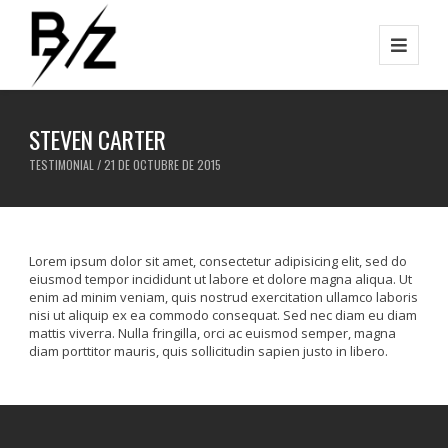
STEVEN CARTER
TESTIMONIAL / 21 DE OCTUBRE DE 2015
Lorem ipsum dolor sit amet, consectetur adipisicing elit, sed do
eiusmod tempor incididunt ut labore et dolore magna aliqua. Ut
enim ad minim veniam, quis nostrud exercitation ullamco laboris
nisi ut aliquip ex ea commodo consequat. Sed nec diam eu diam
mattis viverra. Nulla fringilla, orci ac euismod semper, magna
diam porttitor mauris, quis sollicitudin sapien justo in libero.