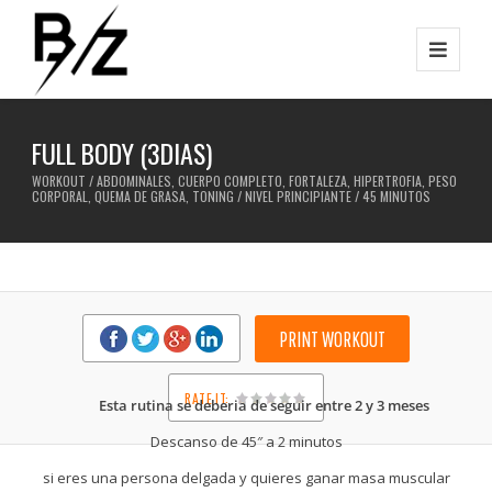
FULL BODY (3DIAS)
WORKOUT / ABDOMINALES, CUERPO COMPLETO, FORTALEZA, HIPERTROFIA, PESO
CORPORAL, QUEMA DE GRASA, TONING / NIVEL PRINCIPIANTE / 45 MINUTOS
PRINT WORKOUT
RATE IT:
Esta rutina se deberia de seguir entre 2 y 3 meses
1
2
3
4
5
Descanso de 45″ a 2 minutos
si eres una persona delgada y quieres ganar masa muscular