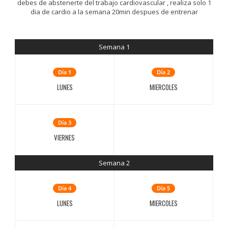
debes de abstenerte del trabajo cardiovascular , realiza solo 1
dia de cardio a la semana 20min despues de entrenar
Semana 1
Día 1
Día 2
LUNES
MIERCOLES
Día 3
VIERNES
Semana 2
Día 4
Día 5
LUNES
MIERCOLES