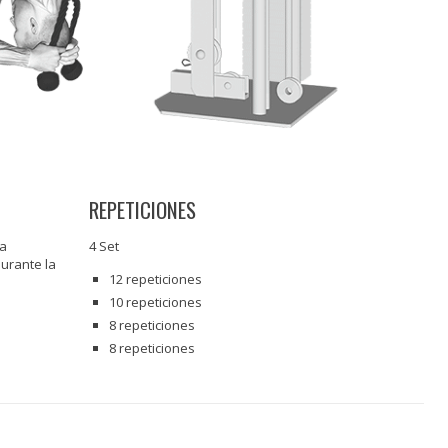
REPETICIONES
la
4 Set
durante la
12 repeticiones
10 repeticiones
8 repeticiones
8 repeticiones