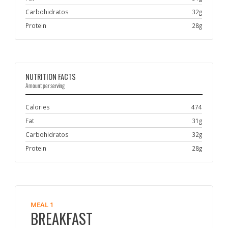
Carbohidratos
32g
Protein
28g
NUTRITION FACTS
Amount per serving
Calories
474
Fat
31g
Carbohidratos
32g
Protein
28g
MEAL 1
BREAKFAST