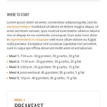
WHERE TO START
Lorem ipsum dolor sit amet, consectetur adipisicing elit, sed do
eiusmod tempor
incididunt ut labore et dolore magna aliqua. Ut
enim ad minim veniam, quis nostrud exercitation ullamco laboris
nisi ut aliquip ex ea commodo consequat. Duis aute irure dolor
in
reprehenderit in voluptate
velit esse cillum dolore eu fugiat
nulla pariatur. Excepteur sint occaecat cupidatat non proident,
sunt in culpa qui officia deserunt mollit anim id est laborum.
Meal 1
, 7:30 a.m.: 30 g protein, 30 g carbs, 30 g fat
Meal 2,
11:30 a.m.: 30 g protein, 30 g carbs, 25 g fat
Meal 3
, 3:30 p.m.: 35 g protein, 95 g carbs, 15 g fat
Meal 4
, post-workout: 45 g protein, 95 g carbs, 5 g fat
Meal 5
, 10 p.m.: 40 g protein, 65 g carbs, 15 g fat
MEAL 1
BREAKFAST