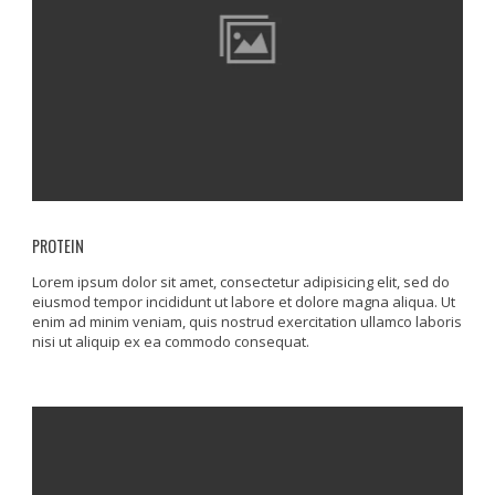
PROTEIN
Lorem ipsum dolor sit amet, consectetur adipisicing elit, sed do
eiusmod tempor incididunt ut labore et dolore magna aliqua. Ut
enim ad minim veniam, quis nostrud exercitation ullamco laboris
nisi ut aliquip ex ea commodo consequat.