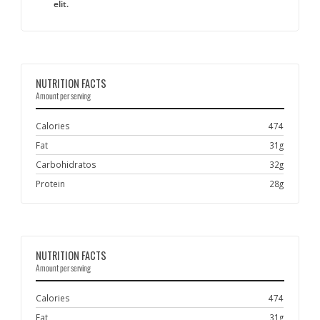
elit.
NUTRITION FACTS
Amount per serving
Calories
474
Fat
31g
Carbohidratos
32g
Protein
28g
NUTRITION FACTS
Amount per serving
Calories
474
Fat
31g