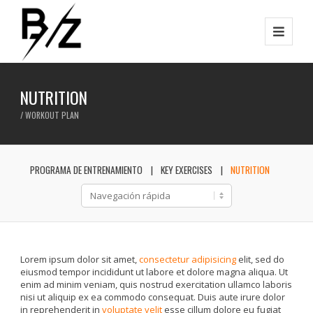
NUTRITION
/ WORKOUT PLAN
PROGRAMA DE ENTRENAMIENTO
KEY EXERCISES
NUTRITION
Lorem ipsum dolor sit amet,
consectetur adipisicing
elit, sed do
eiusmod tempor incididunt ut labore et dolore magna aliqua. Ut
enim ad minim veniam, quis nostrud exercitation ullamco laboris
nisi ut aliquip ex ea commodo consequat. Duis aute irure dolor
in reprehenderit in
voluptate velit
esse cillum dolore eu fugiat