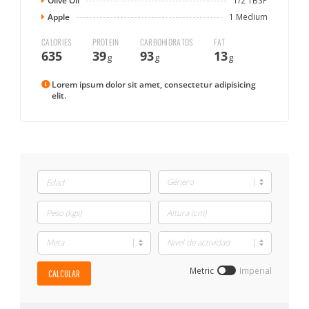
Olive Oil
Apple
1 Medium
CALORIES
PROTEIN
CARBOHIDRATOS
FAT
635
39
93
13
g
g
g
Lorem ipsum dolor sit amet, consectetur adipisicing
elit.
Metric
Imperial
CALCULAR