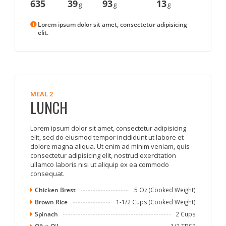
635
39
93
13
g
g
g
Lorem ipsum dolor sit amet, consectetur adipisicing
elit.
MEAL 2
LUNCH
Lorem ipsum dolor sit amet, consectetur adipisicing
elit, sed do eiusmod tempor incididunt ut labore et
dolore magna aliqua. Ut enim ad minim veniam, quis
consectetur adipisicing elit, nostrud exercitation
ullamco laboris nisi ut aliquip ex ea commodo
consequat.
Chicken Brest
5 Oz (Cooked Weight)
Brown Rice
1-1/2 Cups (Cooked Weight)
Spinach
2 Cups
1/2 TBSP