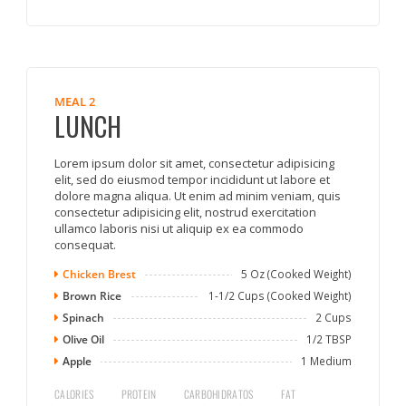
MEAL 2
LUNCH
Lorem ipsum dolor sit amet, consectetur adipisicing
elit, sed do eiusmod tempor incididunt ut labore et
dolore magna aliqua. Ut enim ad minim veniam, quis
consectetur adipisicing elit, nostrud exercitation
ullamco laboris nisi ut aliquip ex ea commodo
consequat.
Chicken Brest
5 Oz (Cooked Weight)
Brown Rice
1-1/2 Cups (Cooked Weight)
Spinach
2 Cups
Olive Oil
1/2 TBSP
Apple
1 Medium
CALORIES
PROTEIN
CARBOHIDRATOS
FAT