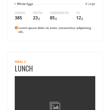
Whole Eggs
4 Large
CALORIES
PROTEIN
CARBOHIDRATOS
FAT
385
23
85
12
g
g
g
Lorem ipsum dolor sit amet, consectetur adipisicing
elit.
MEAL 2
LUNCH