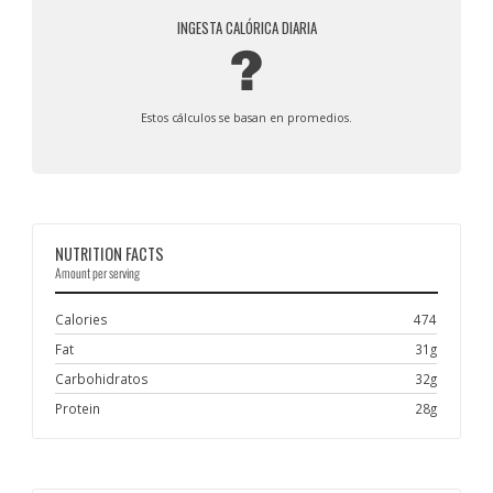
INGESTA CALÓRICA DIARIA
?
Estos cálculos se basan en promedios.
NUTRITION FACTS
Amount per serving
Calories
474
Fat
31g
Carbohidratos
32g
Protein
28g