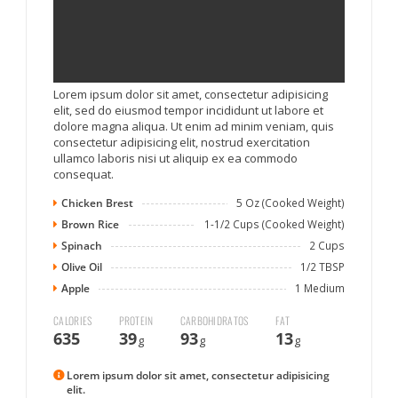
Lorem ipsum dolor sit amet, consectetur adipisicing
elit, sed do eiusmod tempor incididunt ut labore et
dolore magna aliqua. Ut enim ad minim veniam, quis
consectetur adipisicing elit, nostrud exercitation
ullamco laboris nisi ut aliquip ex ea commodo
consequat.
Chicken Brest
5 Oz (Cooked Weight)
Brown Rice
1-1/2 Cups (Cooked Weight)
Spinach
2 Cups
Olive Oil
1/2 TBSP
Apple
1 Medium
CALORIES
PROTEIN
CARBOHIDRATOS
FAT
635
39
93
13
g
g
g
Lorem ipsum dolor sit amet, consectetur adipisicing
elit.