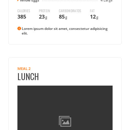
Whole Eggs
4 Large
CALORIES
PROTEIN
CARBOHIDRATOS
FAT
385
23
85
12
g
g
g
Lorem ipsum dolor sit amet, consectetur adipisicing
elit.
MEAL 2
LUNCH