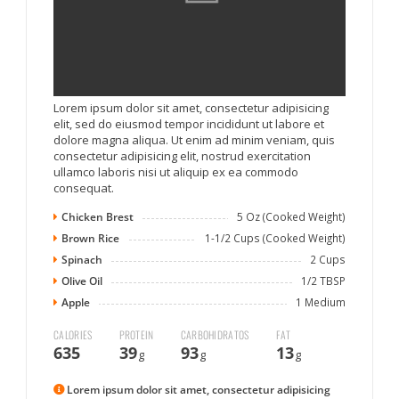
Lorem ipsum dolor sit amet, consectetur adipisicing
elit, sed do eiusmod tempor incididunt ut labore et
dolore magna aliqua. Ut enim ad minim veniam, quis
consectetur adipisicing elit, nostrud exercitation
ullamco laboris nisi ut aliquip ex ea commodo
consequat.
Chicken Brest
5 Oz (Cooked Weight)
Brown Rice
1-1/2 Cups (Cooked Weight)
Spinach
2 Cups
Olive Oil
1/2 TBSP
Apple
1 Medium
CALORIES
PROTEIN
CARBOHIDRATOS
FAT
635
39
93
13
g
g
g
Lorem ipsum dolor sit amet, consectetur adipisicing