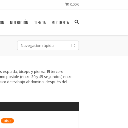
0,00
€
ION
NUTRICIÓN
TIENDA
MI CUENTA
s espalda, biceps y pierna. El tercero
nimo posible (entre 30 y 45 segundos) entre
básico de trabajo abdominal después del
Día 2