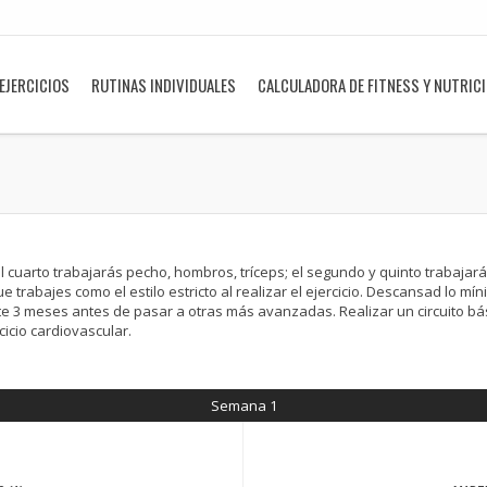
EJERCICIOS
RUTINAS INDIVIDUALES
CALCULADORA DE FITNESS Y NUTRIC
l cuarto trabajarás pecho, hombros, tríceps; el segundo y quinto trabajará
trabajes como el estilo estricto al realizar el ejercicio. Descansad lo mí
rante 3 meses antes de pasar a otras más avanzadas. Realizar un circuito 
cicio cardiovascular.
Semana 1