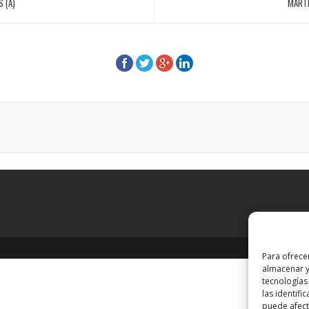
S (A)
MARTE
Para ofrece
almacenar y
tecnologías
las identifi
puede afecta