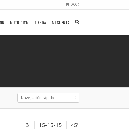
0,00
€
ION
NUTRICIÓN
TIENDA
MI CUENTA
3
15-15-15
45"