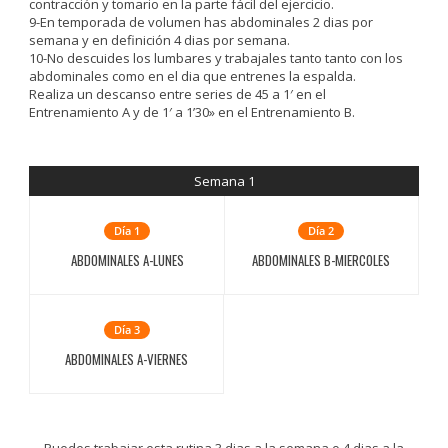
contracción y tomario en la parte fácil del ejercicio.
9-En temporada de volumen has abdominales 2 dias por
semana y en definición 4 dias por semana.
10-No descuides los lumbares y trabajales tanto tanto con los
abdominales como en el dia que entrenes la espalda.
Realiza un descanso entre series de 45 a 1′ en el
Entrenamiento A y de 1′ a 1’30» en el Entrenamiento B.
Semana 1
Día 1
Día 2
ABDOMINALES A-LUNES
ABDOMINALES B-MIERCOLES
Día 3
ABDOMINALES A-VIERNES