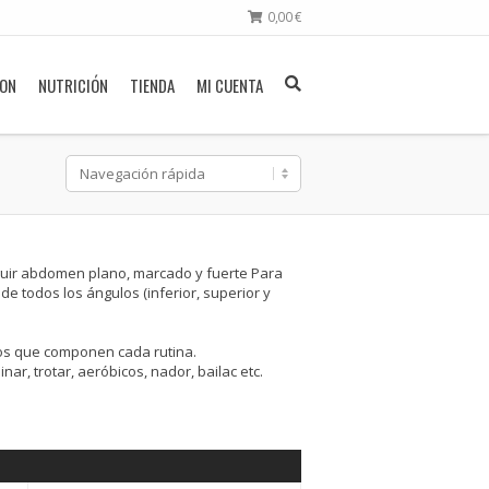
0,00
€
ION
NUTRICIÓN
TIENDA
MI CUENTA
eguir abdomen plano, marcado y fuerte Para
 todos los ángulos (inferior, superior y
cios que componen cada rutina.
r, trotar, aeróbicos, nador, bailac etc.