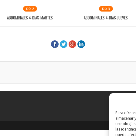
Día 2
Día 3
ABDOMINALES 4-DIAS-MARTES
ABDOMINALES 4-DIAS-JUEVES
Para ofrece
almacenar y
tecnologías
las identifi
puede afecta