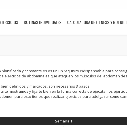
EJERCICIOS
RUTINAS INDIVIDUALES
CALCULADORA DE FITNESS Y NUTRIC
n planificada y constante es es un un requisito indispensable para cons
 de ejercicios de abdominales que ataquen los músculos del abdomen desde
bien definidos y marcados, son necesarios 3 pasos:
ui te mostramos y fijarte bien en la forma correcta de ejecutar los ejerci
domen para esto tienes que realizar ejercicios para adelgazar como camina
Semana 1