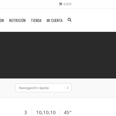
0,00
€
ION
NUTRICIÓN
TIENDA
MI CUENTA
3
10,10,10
45"