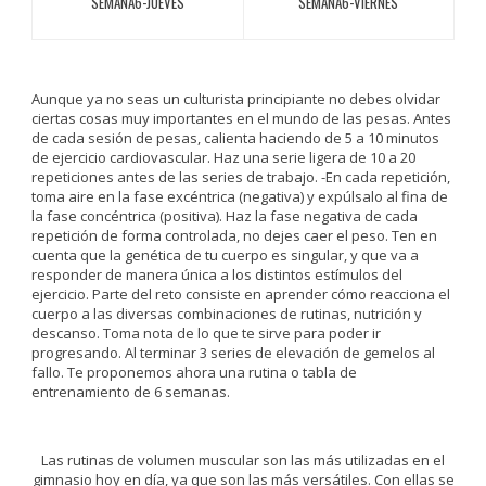
SEMANA6-JUEVES
SEMANA6-VIERNES
Aunque ya no seas un culturista principiante no debes olvidar
ciertas cosas muy importantes en el mundo de las pesas. Antes
de cada sesión de pesas, calienta haciendo de 5 a 10 minutos
de ejercicio cardiovascular. Haz una serie ligera de 10 a 20
repeticiones antes de las series de trabajo. -En cada repetición,
toma aire en la fase excéntrica (negativa) y expúlsalo al fina de
la fase concéntrica (positiva). Haz la fase negativa de cada
repetición de forma controlada, no dejes caer el peso. Ten en
cuenta que la genética de tu cuerpo es singular, y que va a
responder de manera única a los distintos estímulos del
ejercicio. Parte del reto consiste en aprender cómo reacciona el
cuerpo a las diversas combinaciones de rutinas, nutrición y
descanso. Toma nota de lo que te sirve para poder ir
progresando. Al terminar 3 series de elevación de gemelos al
fallo. Te proponemos ahora una rutina o tabla de
entrenamiento de 6 semanas.
Las rutinas de volumen muscular son las más utilizadas en el
gimnasio hoy en día, ya que son las más versátiles. Con ellas se